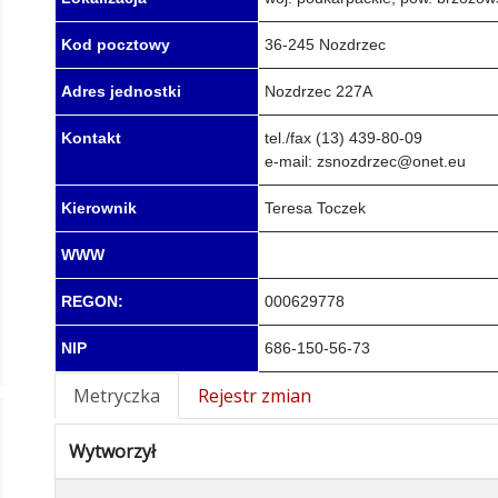
Kod pocztowy
36-245 Nozdrzec
Adres jednostki
Nozdrzec 227A
Kontakt
tel./fax (13) 439-80-09
e-mail: zsnozdrzec@onet.eu
Kierownik
Teresa Toczek
WWW
REGON:
000629778
NIP
686-150-56-73
Metryczka
Rejestr zmian
Wytworzył