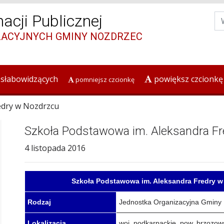
macji Publicznej
ZACYJNYCH GMINY NOZDRZEC
 słabowidzących
powiększ czcionkę
pomniejsz czcionkę
edry w Nozdrzcu
Szkoła Podstawowa im. Aleksandra F
4 listopada 2016
Szkoła Podstawowa im. Aleksandra Fredry w
Rodzaj
Jednostka Organizacyjna Gminy
Lokalizacja
woj. podkarpackie, pow. brzozow