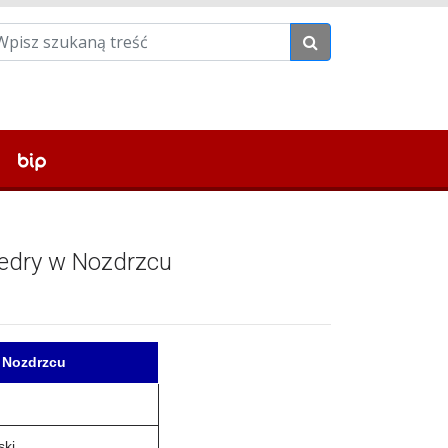
redry w Nozdrzcu
 Nozdrzcu
ski